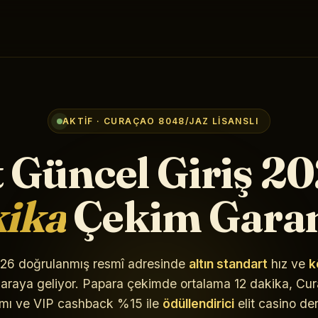
AKTIF · CURAÇAO 8048/JAZ LISANSLI
 Güncel Giriş 2
ika
Çekim Garan
026 doğrulanmış resmî adresinde
altın standart
hız ve
k
r araya geliyor. Papara çekimde ortalama 12 dakika, Cur
amı ve VIP cashback %15 ile
ödüllendirici
elit casino de