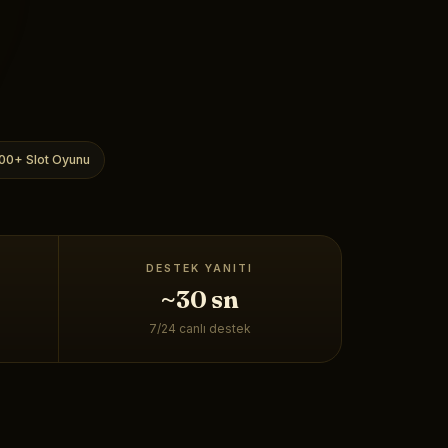
00+ Slot Oyunu
DESTEK YANITI
~30 sn
7/24 canlı destek