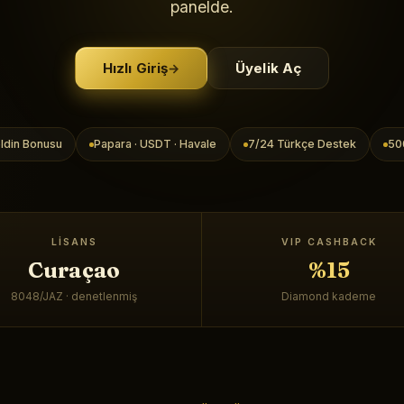
panelde.
Hızlı Giriş
Üyelik Aç
→
din Bonusu
Papara · USDT · Havale
7/24 Türkçe Destek
50
LISANS
VIP CASHBACK
Curaçao
%15
8048/JAZ · denetlenmiş
Diamond kademe