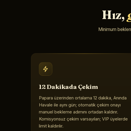
Hız,
Minimum bekleme
12 Dakikada Çekim
Papara üzerinden ortalama 12 dakika, Anında
Havale ile aynı gün; otomatik çekim onayı
manuel bekleme adımını ortadan kaldırır.
Komisyonsuz çekim varsayılan; VIP üyelerde
limit kaldırılır.