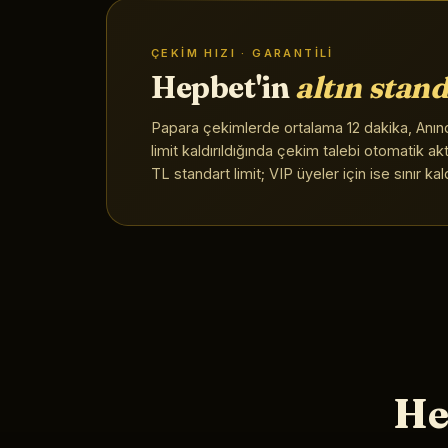
ÇEKIM HIZI · GARANTILI
Hepbet'in
altın stan
Papara çekimlerde ortalama 12 dakika, Anın
limit kaldırıldığında çekim talebi otomatik
TL standart limit; VIP üyeler için ise sınır kaldı
He