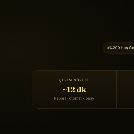
%200 Hoş Gel
ÇEKIM SÜRESI
~12 dk
Papara · otomatik onay